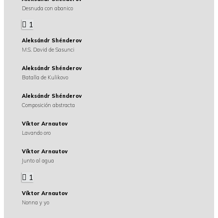
Desnuda con abanico
1
Aleksándr Shénderov
M.S. David de Sasunci
Aleksándr Shénderov
Batalla de Kulikovo
Aleksándr Shénderov
Composición abstracta
Víktor Arnautov
Lavando oro
Víktor Arnautov
Junto al agua
1
Víktor Arnautov
Nonna y yo