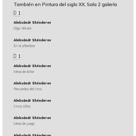
También en Pintura del siglo XX, Sala 2 galería
1
Aleksándr Shénderov
Olga Veksler
Aleksándr Shénderov
En la alfombra
1
Aleksándr Shénderov
Mesa de billar
Aleksándr Shénderov
Recuerdos del circo
Aleksándr Shénderov
Cinco sillas
Aleksándr Shénderov
Mesa de juego
Aleksándr Shénderov