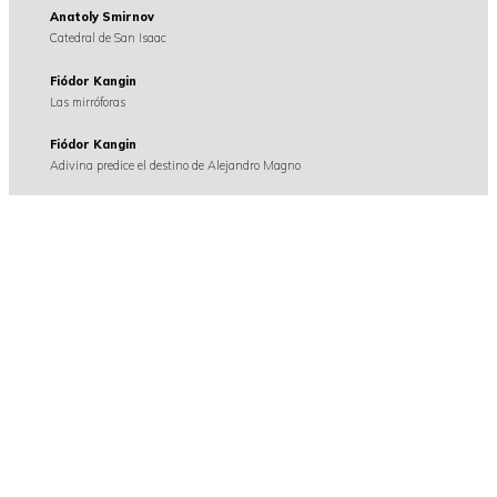
Anatoly Smirnov
Catedral de San Isaac
Fiódor Kangin
Las mirróforas
Fiódor Kangin
Adivina predice el destino de Alejandro Magno