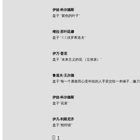
伊娃·科尔德斯
盘子 “紫色的叶子”
维拉·苏叶廷娜
盘子 "K.E.伏罗希洛夫"
伊万·普尼
盘子 “未来主义的花 （立体派）”
鲁道夫·王尔德
盘子“每一个勇敢而心里年轻的人手里交给一本锤子，镰刀
伊娃·科尔德斯
盘子“花束”
伊凡·利斯尼齐
盘子“熊狩猎”
1