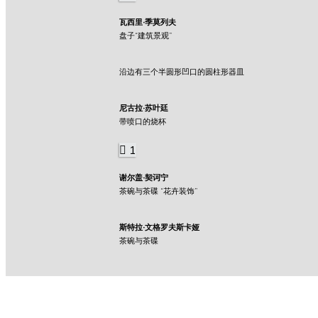
瓦西里·季莫列夫
盘子“建筑景观”
沿边有三个半圆形凹口的圆柱形器皿
尼古拉·苏叶廷
带喷口的烧杯
1
谢尔盖·契诃宁
茶碗与茶碟 “花卉装饰”
斯特拉·文格罗夫斯卡娅
茶碗与茶碟