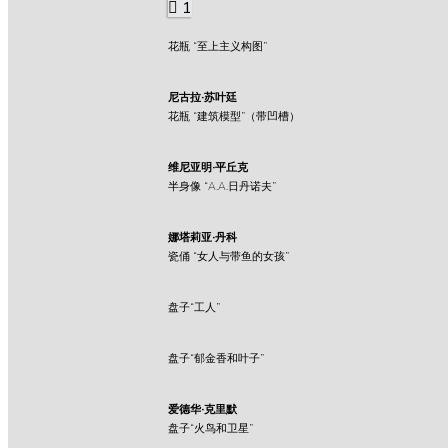
1
花瓶 “至上主义构图”
尼古拉·苏叶廷
花瓶 “建筑模型”（带凹槽）
维尼亚明·平丘克
半身像 “A.A.日丹诺夫”
娜塔莉亚·丹科
瓷俑 “女人与带鱼的女孩”
盘子“工人”
盘子“郁金香和叶子”
爱德华·克里默
盘子“火鸟和卫星”