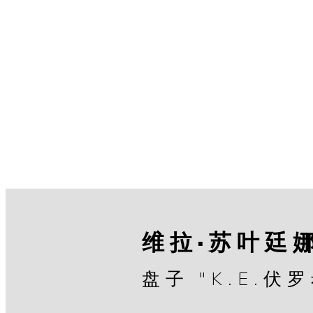
维拉·苏叶廷
盘子 "K.E.伏