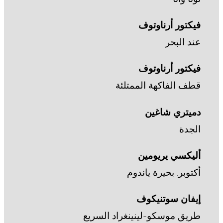
فيكتور أرناوتوف
عند البحر
فيكتور أرناوتوف
قطف الفاكهة الممتلئة
دميتري شاغين
الجدة
أليكسي يريومين
أكتوبر. بحيرة ياندوم
إيفان سوتنيكوف
طريق موسكو-لينينغراد السريع