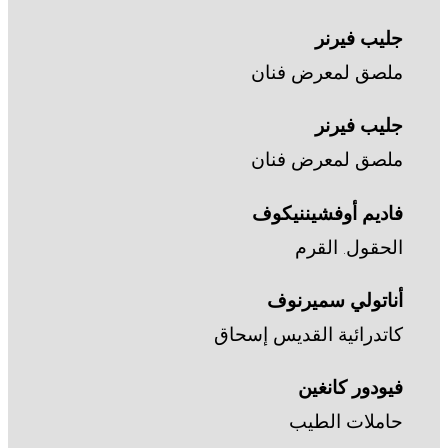
جليب فيرنر
ملصق لمعرض فنان
جليب فيرنر
ملصق لمعرض فنان
فاديم أوفشيننيكوف
الحقول. القرم
أناتولي سميرنوف
كاتدرائية القديس إسحاق
فيودور كانغين
حاملات الطيب